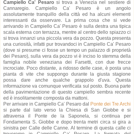
Campiello Ca' Pesaro
si trova a Venezia nel sestiere di
Cannaregio. Campiello Ca' Pesaro è un angolo
assolutamente tranquillo della città ed ha alcuni elementi
interessanti da osservare. La prima cosa che si vede
arrivando in Campiello Ca' Pesaro è sulla destra una tipica
scala esterna con terrazza, mentre al centro dello spiazzo ci
si trova innanzi una piccola vera da pozzo. Questa presenta
una curiosità, infatti pur trovandoci in Campiello Ca' Pesaro
(dove si presume ci fosse un tempo un palazzo di proprietà
dei Pesaro), sulla vera da pozzo vi è inciso lo stemma della
famiglia nobile veneziana dei Farsetti, con due frecce
incrociate. Poco distante, a ridosso delle case, è posta una
pianta di vite che suppongo durante la giusta stagione
possa dare anche qualche grappolo d'uva. Questa
informazione va comunque verificata sul posto. Buona parte
della pavimentazione di questo campiello sembra recente
ed è insolitamente composta da mattoni.
Per arrivare in Campiello Ca' Pesaro dal
Ponte dei Tre Archi
si parte dal lato verso la Chiesa di San Giobbe e si
attraversa il Ponte de la Saponela, si continua per
Fondamenta S. Giobbe e dopo trenta metri circa si gira a
sinistra per Calle delle Canne. Al termine di questa calle ci
troveremo in Campiello Ca' Pesaro. La fermata del