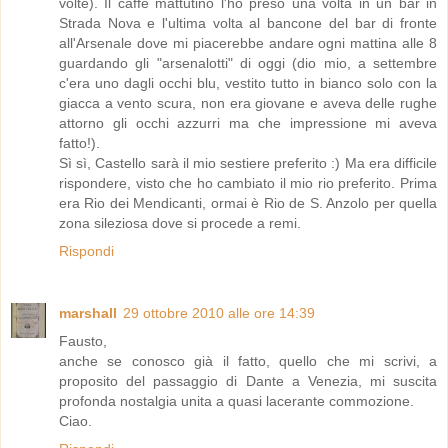
volte). Il caffè mattutino l'ho preso una volta in un bar in
Strada Nova e l'ultima volta al bancone del bar di fronte
all'Arsenale dove mi piacerebbe andare ogni mattina alle 8
guardando gli "arsenalotti" di oggi (dio mio, a settembre
c'era uno dagli occhi blu, vestito tutto in bianco solo con la
giacca a vento scura, non era giovane e aveva delle rughe
attorno gli occhi azzurri ma che impressione mi aveva
fatto!).
Sì sì, Castello sarà il mio sestiere preferito :) Ma era difficile
rispondere, visto che ho cambiato il mio rio preferito. Prima
era Rio dei Mendicanti, ormai è Rio de S. Anzolo per quella
zona sileziosa dove si procede a remi.
Rispondi
marshall
29 ottobre 2010 alle ore 14:39
Fausto,
anche se conosco già il fatto, quello che mi scrivi, a
proposito del passaggio di Dante a Venezia, mi suscita
profonda nostalgia unita a quasi lacerante commozione.
Ciao.