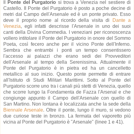
Il
Ponte del Purgatorio
si trova a Venezia nel sestiere di
Castello. Il Ponte del Purgatorio è posto a poche decine di
metri dal Campo dell'Arsenale ed è un ponte privato. Esso
deve il proprio nome al ricordo della visita di
Dante a
Venezia
, egli infatti descrisse l'Arsenale in uno dei suoi
canti della Divina Commedia. I veneziani per riconoscenza
vollero intitolare il Ponte del Purgatorio in onore del Sommo
Poeta, così fecero anche per il vicino Ponte dell'Inferno.
Sembra che entrambi i ponti un tempo consentissero
l'accesso ai palazzi che erano sedi dei Provveditori
dell'Arsenale al tempo della Serenissima. Attualmente il
Ponte del Purgatorio è in pietra ed ha un cancelletto
metallico al suo inizio. Questo ponte permette di entrare
all'Istituto di Studi Militari Marittimi. Sotto al Ponte del
Purgatorio scorre uno tra i canali più stetti di Venezia, quello
che scorre lungo la Fondamenta de Fazza l'Arsenal e che
congiunge appunto il Campo dell'Arsenale con quello di
San Martino. Non lontana è localizzata anche la sede della
Biennale Arsenale
. Oltre il ponte, lungo il muro, si vedono
due curiose teste in bronzo. La fermata del vaporetto più
vicina al Ponte del Purgatorio è "Arsenale" (linee 1 e 41).